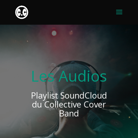
Les Audios
Playlist SoundCloud
du Collective Cover
Band