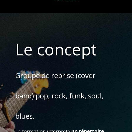
Le concept
Groupe de reprise (cover
band) pop, rock, funk, soul,
blues.
La formation interprète
un répertoire