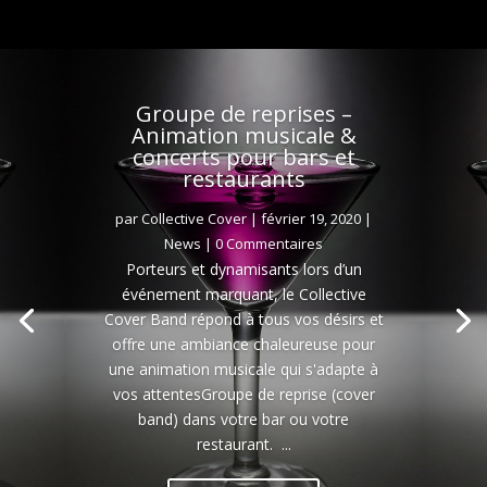
Groupe de reprises –
Animation musicale &
concerts pour bars et
restaurants
par
Collective Cover
|
février 19, 2020
|
News
| 0 Commentaires
Porteurs et dynamisants lors d’un
événement marquant, le Collective
Cover Band répond à tous vos désirs et
offre une ambiance chaleureuse pour
une animation musicale qui s'adapte à
vos attentesGroupe de reprise (cover
band) dans votre bar ou votre
restaurant. ...