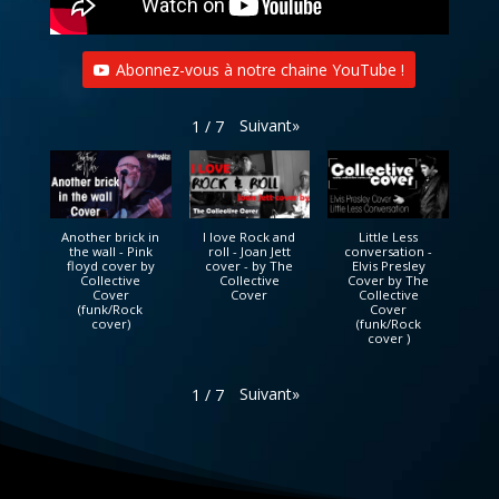
Abonnez-vous à notre chaine YouTube !
Suivant
»
1
/
7
Another brick in
I love Rock and
Little Less
the wall - Pink
roll - Joan Jett
conversation -
floyd cover by
cover - by The
Elvis Presley
Collective
Collective
Cover by The
Cover
Cover
Collective
(funk/Rock
Cover
cover)
(funk/Rock
cover )
Suivant
»
1
/
7