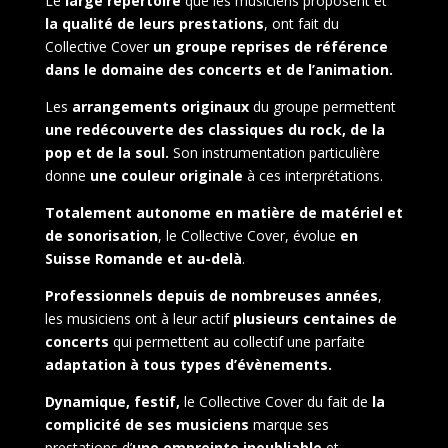
Le
large répertoire
que les musiciens proposent et
la qualité de leurs prestations
, ont fait du
Collective Cover
un groupe reprises de référence
dans le domaine des concerts et de l’animation.
Les
arrangements originaux
du groupe permettent
une redécouverte des classiques du rock, de la
pop et de la soul.
Son instrumentation particulière
donne
une couleur originale
à ces interprétations.
Totalement autonome en matière de matériel et
de sonorisation
, le Collective Cover, évolue
en
Suisse Romande et au-delà
.
Professionnels depuis de nombreuses années
,
les musiciens ont à leur actif
plusieurs centaines de
concerts
qui permettent au collectif une parfaite
adaptation à tous types d’évènements.
Dynamique, festif,
le Collective Cover du fait de
la
complicité de ses musiciens
marque ses
prestations d’
une empreinte inoubliable
et