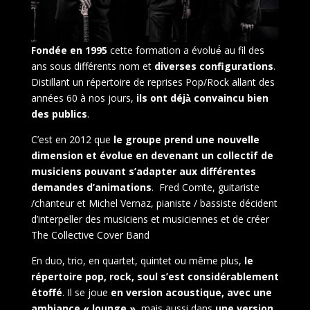
Fondée en 1995
cette formation a évolué́ au fil des
ans sous différents nom et
diverses configurations
.
Distillant un répertoire de reprises Pop/Rock allant des
années 60 à nos jours,
ils ont déjà̀ convaincu bien
des publics
.
C’est en 2012 que
le groupe prend une nouvelle
dimension et évolue en devenant un collectif de
musiciens pouvant s’adapter aux différentes
demandes d’animations
. Fred Comte, guitariste
/chanteur et Michel Vernaz, pianiste / bassiste décident
d’interpeller des musiciens et musiciennes et de créer
The Collective Cover Band
En duo, trio, en quartet, quintet ou même plus,
le
répertoire pop, rock, soul s’est considérablement
étoffé
. Il se joue
en version acoustique, avec une
ambiance « lounge »
, mais aussi dans
une version