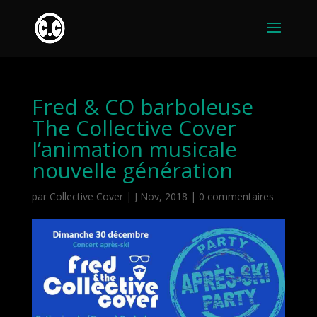
Fred & CO barboleuse
The Collective Cover
l’animation musicale
nouvelle génération
par
Collective Cover
|
J Nov, 2018
|
0 commentaires