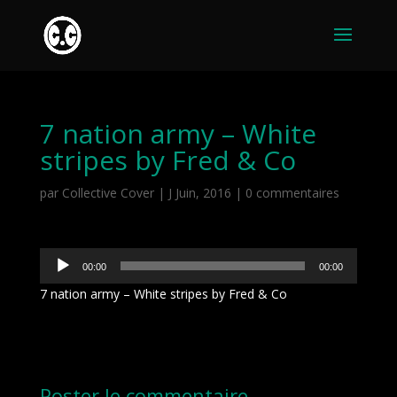
7 nation army – White
stripes by Fred & Co
par
Collective Cover
|
J Juin, 2016
|
0 commentaires
Lecteur
00:00
00:00
audio
7 nation army – White stripes by Fred & Co
Poster le commentaire