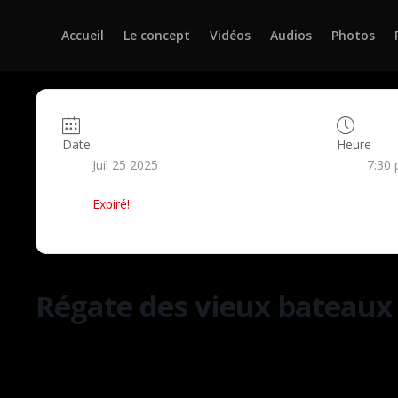
Accueil
Le concept
Vidéos
Audios
Photos
Date
Heure
Juil 25 2025
7:30 
Expiré!
Régate des vieux bateaux