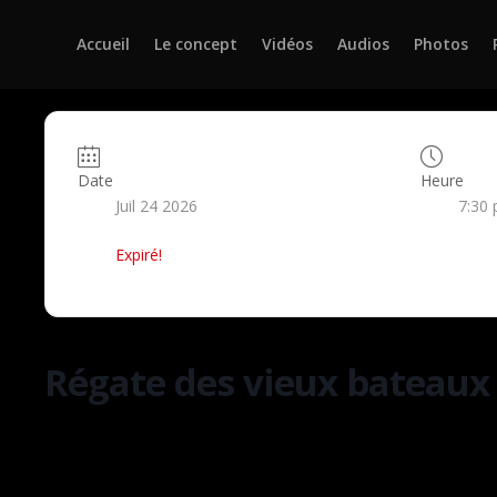
Accueil
Le concept
Vidéos
Audios
Photos
Date
Heure
Juil 24 2026
7:30 
Expiré!
Régate des vieux bateaux